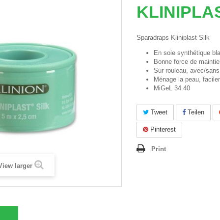
KLINIPLA
Sparadraps Kliniplast Silk
En soie synthétique bl
Bonne force de mainti
Sur rouleau, avec/sans
Ménage la peau, facil
MiGeL 34.40
Tweet
Teilen
Pinterest
Print
View larger