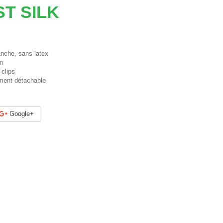
ST SILK
anche, sans latex
en
 clips
ement détachable
Google+