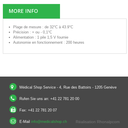
MORE INFO
Plage de mesure
:
de 32°C à 43.9°C
Précision
:
+ ou - 0,1°C
Alimentation
:
1 pile 1,5 V fournie
Autonomie en fonctionnement
:
200 heures
Médical Shop Service - 4, Rue des Battoirs - 1205 Genève
(Suisse)
Rufen Sie uns an:
+41 22 781 20 00
Fax:
+41 22 781 20 07
E-Mail
info@medicalshop.ch
Réalisation Rhonalpcom