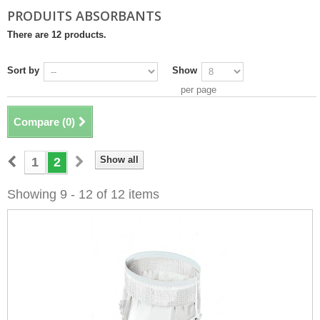
PRODUITS ABSORBANTS
There are 12 products.
Sort by
Show
per page
Compare (
0
)
Show all
1
2
Showing 9 - 12 of 12 items