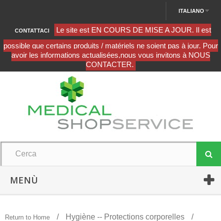
ITALIANO
CONTATTACI
MENÙ
Hygiène -- Protections corporelles
Return to Home