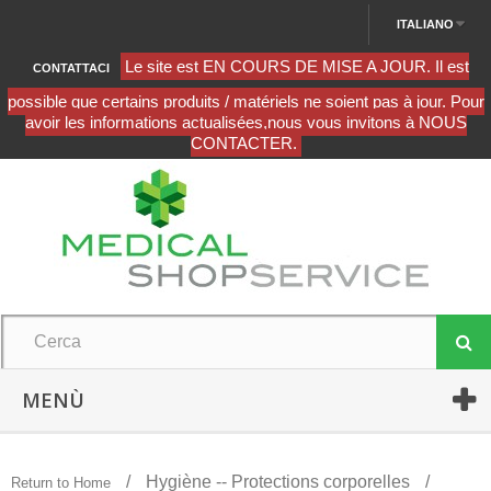
ITALIANO
CONTATTACI
MENÙ
Hygiène -- Protections corporelles
Return to Home