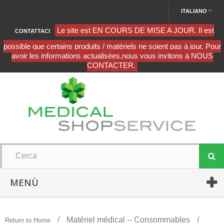
ITALIANO
CONTATTACI
MENÙ
Matériel médical -- Consommables
Return to Home