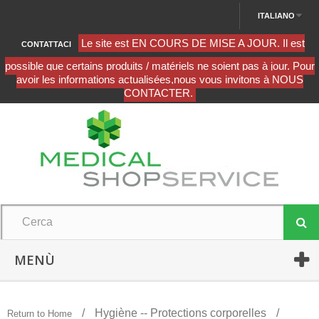
ITALIANO
CONTATTACI
MENÙ
Hygiène -- Protections corporelles
Return to Home