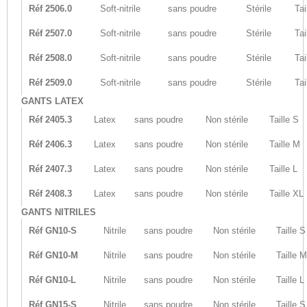
Réf 2506.0
Soft-nitrile
sans poudre
Stérile
Tai
Réf 2507.0
Soft-nitrile
sans poudre
Stérile
Tai
Réf 2508.0
Soft-nitrile
sans poudre
Stérile
Tai
Réf 2509.0
Soft-nitrile
sans poudre
Stérile
Tai
GANTS LATEX
Réf 2405.3
Latex
sans poudre
Non stérile
Taille S
Réf 2406.3
Latex
sans poudre
Non stérile
Taille M
Réf 2407.3
Latex
sans poudre
Non stérile
Taille L
Réf 2408.3
Latex
sans poudre
Non stérile
Taille XL
GANTS NITRILES
Réf GN10-S
Nitrile
sans poudre
Non stérile
Taille S
Réf GN10-M
Nitrile
sans poudre
Non stérile
Taille M
Réf GN10-L
Nitrile
sans poudre
Non stérile
Taille L
Réf GN15-S
Nitrile
sans poudre
Non stérile
Taille S